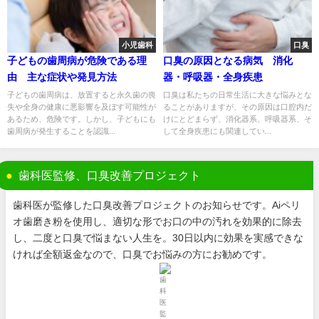
小児歯科
口臭
子どもの歯周病が危険である理
口臭の原因となる病気 消化
由 主な症状や発見方法
器・呼吸器・全身疾患
子どもの歯周病は、放置すると永久歯の喪
口臭は私たちの日常生活に大きな悩みとな
失や全身の健康に悪影響を及ぼす可能性が
ることがありますが、その原因は口腔内だ
あるため、危険です。しかし、子どもにも
けにとどまらず、消化器系、呼吸器系、そ
歯周病が発生することを認識...
して全身疾患にも関連してい...
歯科医監修、口臭改善プロジェクト
歯科医が監修した口臭改善プロジェクトのお知らせです。Aiペリ
オ歯磨き粉を使用し、適切な形でお口の中の汚れを効果的に除去
し、二度と口臭で悩まない人生を。30日以内に効果を実感できな
ければ全額返金なので、口臭でお悩みの方にお勧めです。