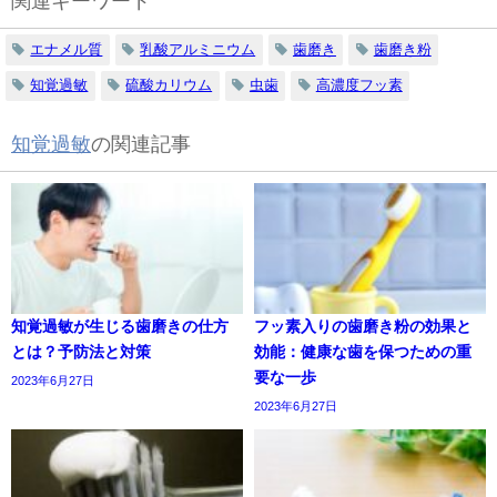
関連キーワード
エナメル質
乳酸アルミニウム
歯磨き
歯磨き粉
知覚過敏
硫酸カリウム
虫歯
高濃度フッ素
知覚過敏
の関連記事
知覚過敏が生じる歯磨きの仕方
フッ素入りの歯磨き粉の効果と
とは？予防法と対策
効能：健康な歯を保つための重
要な一歩
2023年6月27日
2023年6月27日