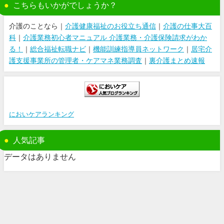
こちらもいかがでしょうか？
介護のことなら｜
介護健康福祉のお役立ち通信
｜
介護の仕事大百
科
｜
介護業務初心者マニュアル 介護業務・介護保険請求がわか
る！
｜
総合福祉転職ナビ
｜
機能訓練指導員ネットワーク
｜
居宅介
護支援事業所の管理者・ケアマネ業務調査
｜
裏介護まとめ速報
においケアランキング
人気記事
データはありません