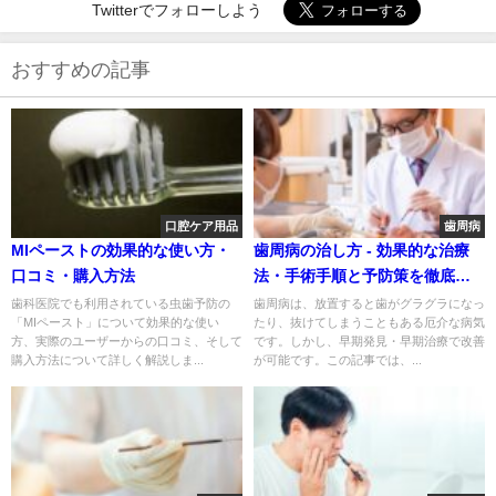
Twitterでフォローしよう
おすすめの記事
口腔ケア用品
歯周病
MIペーストの効果的な使い方・
歯周病の治し方 - 効果的な治療
口コミ・購入方法
法・手術手順と予防策を徹底解
説！
歯科医院でも利用されている虫歯予防の
歯周病は、放置すると歯がグラグラになっ
「MIペースト」について効果的な使い
たり、抜けてしまうこともある厄介な病気
方、実際のユーザーからの口コミ、そして
です。しかし、早期発見・早期治療で改善
購入方法について詳しく解説しま...
が可能です。この記事では、...