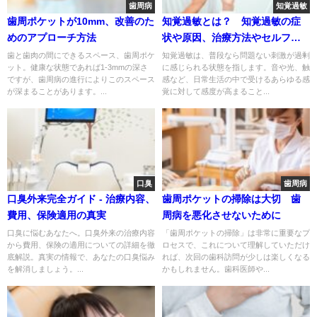
歯周病
知覚過敏
歯周ポケットが10mm、改善のた
知覚過敏とは？ 知覚過敏の症
めのアプローチ方法
状や原因、治療方法やセルフケ
ア
歯と歯肉の間にできるスペース、歯周ポケ
知覚過敏は、普段なら問題ない刺激が過剰
ット。健康な状態であれば1-3mmの深さ
に感じられる状態を指します。音や光、触
ですが、歯周病の進行によりこのスペース
感など、日常生活の中で受けるあらゆる感
が深まることがあります。...
覚に対して感度が高まること...
口臭
歯周病
口臭外来完全ガイド - 治療内容、
歯周ポケットの掃除は大切 歯
費用、保険適用の真実
周病を悪化させないために
口臭に悩むあなたへ。口臭外来の治療内容
「歯周ポケットの掃除」は非常に重要なプ
から費用、保険の適用についての詳細を徹
ロセスで、これについて理解していただけ
底解説。真実の情報で、あなたの口臭悩み
れば、次回の歯科訪問が少しは楽しくなる
を解消しましょう。...
かもしれません。歯科医師や...