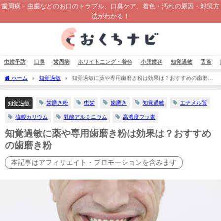
歯周病・虫歯などのお口のトラブル、口臭ケア、着色・汚れの原因・対策方
法がわかる！
虫歯予防
口臭
歯周病
ホワイトニング・着色
小児歯科
知覚過敏
舌苔
ホーム
知覚過敏
知覚過敏に薬や専用歯磨き粉は効果は？おすすめの歯磨き
粉
歯磨き粉
虫歯
歯磨き
知覚過敏
エナメル質
知覚過敏
硫酸カリウム
乳酸アルミニウム
高濃度フッ素
知覚過敏に薬や専用歯磨き粉は効果は？おすすめ
の歯磨き粉
本記事はアフィリエイト・プロモーションを含みます