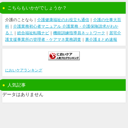
こちらもいかがでしょうか？
介護のことなら｜
介護健康福祉のお役立ち通信
｜
介護の仕事大百
科
｜
介護業務初心者マニュアル 介護業務・介護保険請求がわか
る！
｜
総合福祉転職ナビ
｜
機能訓練指導員ネットワーク
｜
居宅介
護支援事業所の管理者・ケアマネ業務調査
｜
裏介護まとめ速報
においケアランキング
人気記事
データはありません