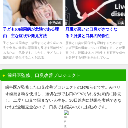
小児歯科
口臭
子どもの歯周病が危険である理
肝臓が悪いと口臭がきつくな
由 主な症状や発見方法
る？肝臓と口臭の関係性
子どもの歯周病は、放置すると永久歯の喪
肝臓と口臭の関係性を理解するためには、
失や全身の健康に悪影響を及ぼす可能性が
まず肝臓の機能について理解することが重
あるため、危険です。しかし、子どもにも
要です。肝臓は体内で発生する有害な成分
歯周病が発生することを認識...
を分解する役割を果たしてい...
歯科医監修、口臭改善プロジェクト
歯科医が監修した口臭改善プロジェクトのお知らせです。Aiペリ
オ歯磨き粉を使用し、適切な形でお口の中の汚れを効果的に除去
し、二度と口臭で悩まない人生を。30日以内に効果を実感できな
ければ全額返金なので、口臭でお悩みの方にお勧めです。