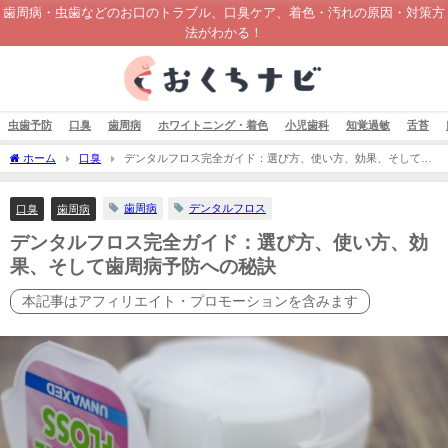
歯周病・虫歯などのお口のトラブル、口臭ケア、着色・汚れの原因・対策方
法がわかる！
虫歯予防
口臭
歯周病
ホワイトニング・着色
小児歯科
知覚過敏
舌苔
ホーム
口臭
デンタルフロス完全ガイド：選び方、使い方、効果、そして歯
周病予防への秘訣
歯周病
デンタルフロス
口臭
歯周病
デンタルフロス完全ガイド：選び方、使い方、効
果、そして歯周病予防への秘訣
本記事はアフィリエイト・プロモーションを含みます