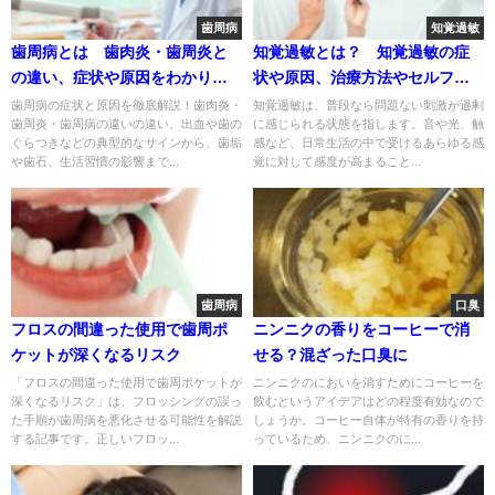
歯周病
知覚過敏
歯周病とは 歯肉炎・歯周炎と
知覚過敏とは？ 知覚過敏の症
の違い、症状や原因をわかりや
状や原因、治療方法やセルフケ
すく解説
ア
歯周病の症状と原因を徹底解説！歯肉炎・
知覚過敏は、普段なら問題ない刺激が過剰
歯周炎・歯周病の違いの違い、出血や歯の
に感じられる状態を指します。音や光、触
ぐらつきなどの典型的なサインから、歯垢
感など、日常生活の中で受けるあらゆる感
や歯石、生活習慣の影響まで...
覚に対して感度が高まること...
歯周病
口臭
フロスの間違った使用で歯周ポ
ニンニクの香りをコーヒーで消
ケットが深くなるリスク
せる？混ざった口臭に
「フロスの間違った使用で歯周ポケットが
ニンニクのにおいを消すためにコーヒーを
深くなるリスク」は、フロッシングの誤っ
飲むというアイデアはどの程度有効なので
た手順が歯周病を悪化させる可能性を解説
しょうか。コーヒー自体が特有の香りを持
する記事です。正しいフロッ...
っているため、ニンニクのに...