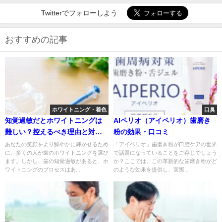
Twitterでフォローしよう
おすすめの記事
ホワイトニング・着色
口臭
知覚過敏だとホワイトニングは
AIペリオ（アイペリオ）歯磨き
難しい？控えるべき理由と対策
粉の効果・口コミ
法
あなたの笑顔をより鮮やかに輝かせるため
「アイペリオ」歯磨き粉が口腔ケアの世界
に、多くの人が歯のホワイトニングを選び
で話題になっていることをご存じでしょう
ます。しかし、歯の知覚過敏があると、ホ
か？ここでは、この革新的な歯磨き粉がど
ワイトニングのプロセスはあ...
のような効果を提供し、実際...