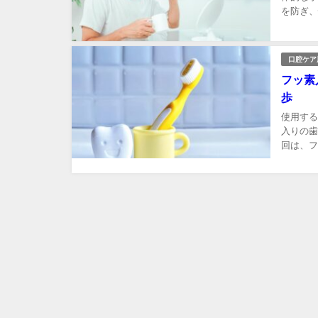
を防ぎ、
口腔ケア
フッ素
歩
使用する
入りの歯
回は、フ