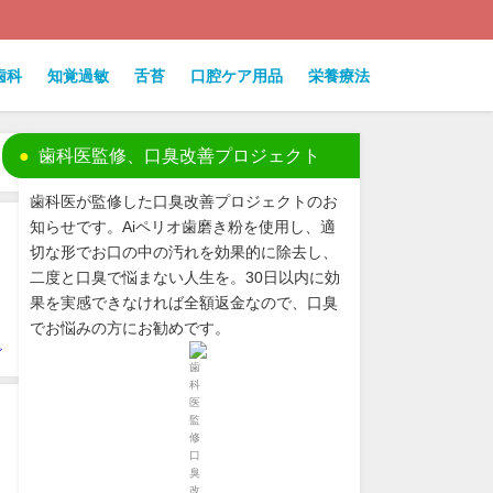
歯科
知覚過敏
舌苔
口腔ケア用品
栄養療法
歯科医監修、口臭改善プロジェクト
歯科医が監修した口臭改善プロジェクトのお
知らせです。Aiペリオ歯磨き粉を使用し、適
切な形でお口の中の汚れを効果的に除去し、
二度と口臭で悩まない人生を。30日以内に効
果を実感できなければ全額返金なので、口臭
でお悩みの方にお勧めです。
ビ