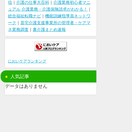
信
｜
介護の仕事大百科
｜
介護業務初心者マニ
ュアル 介護業務・介護保険請求がわかる！
｜
総合福祉転職ナビ
｜
機能訓練指導員ネットワ
ーク
｜
居宅介護支援事業所の管理者・ケアマ
ネ業務調査
｜
裏介護まとめ速報
においケアランキング
人気記事
データはありません