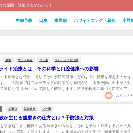
れの原因・対策方法がわかる！
虫歯予防
口臭
歯周病
ホワイトニング・着色
小児
虫歯
エナメル質
フッ素
フルーライド治療
ライド治療とは その科学と口腔健康への影響
イド治療とは何か、そしてそれが口腔健康にどのように影響を与えるのかを
す。この記事ではフルーライドの科学的な基礎から、虫歯予防に至るその効
て適切な使用法について詳しく解説します。科学的根拠に基づく口腔ケアへ
深めるためのガイドです。...
おくちナ
歯磨き
知覚過敏
フッ素
敏が生じる歯磨きの仕方とは？予防法と対策
を引き起こす可能性のある歯磨きの方法と、それを予防・対策するための具
段について詳しく説明します。正しい歯磨きの方法を学び、知覚過敏の発生