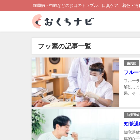
歯周病・虫歯などのお口のトラブル、口臭ケア、着色・汚
フッ素の記事一覧
歯周病
フルー
フルーラ
解説しま
果、そし
の理解を
知覚過敏
知覚過
知覚過敏
体的な手