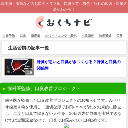
歯周病・虫歯などのお口のトラブル、口臭ケア、着色・汚れの原因・対策方
法がわかる！
虫歯予防
口臭
歯周病
ホワイトニング・着色
小児歯科
知覚過敏
舌苔
生活習慣の記事一覧
肝臓が悪いと口臭がきつくなる？肝臓と口臭の
関係性
口臭
歯科医監修、口臭改善プロジェクト
歯科医が監修した口臭改善プロジェクトのお知らせです。Aiペリ
オ歯磨き粉を使用し、適切な形でお口の中の汚れを効果的に除去
し、二度と口臭で悩まない人生を。30日以内に効果を実感できな
ければ全額返金なので、口臭でお悩みの方にお勧めです。