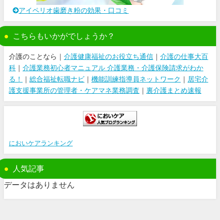
アイペリオ歯磨き粉の効果・口コミ
こちらもいかがでしょうか？
介護のことなら｜
介護健康福祉のお役立ち通信
｜
介護の仕事大百
科
｜
介護業務初心者マニュアル 介護業務・介護保険請求がわか
る！
｜
総合福祉転職ナビ
｜
機能訓練指導員ネットワーク
｜
居宅介
護支援事業所の管理者・ケアマネ業務調査
｜
裏介護まとめ速報
においケアランキング
人気記事
データはありません