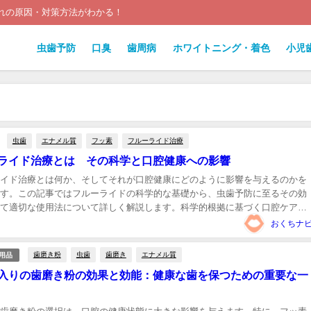
れの原因・対策方法がわかる！
虫歯予防
口臭
歯周病
ホワイトニング・着色
小児
虫歯
エナメル質
フッ素
フルーライド治療
ライド治療とは その科学と口腔健康への影響
イド治療とは何か、そしてそれが口腔健康にどのように影響を与えるのかを
す。この記事ではフルーライドの科学的な基礎から、虫歯予防に至るその効
て適切な使用法について詳しく解説します。科学的根拠に基づく口腔ケアへ
深めるためのガイドです。...
おくちナ
歯磨き粉
虫歯
歯磨き
エナメル質
用品
入りの歯磨き粉の効果と効能：健康な歯を保つための重要な一