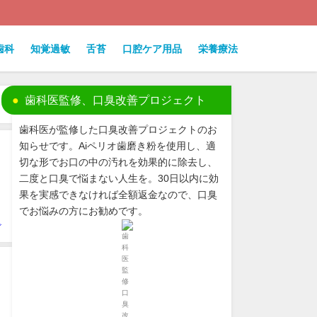
歯科
知覚過敏
舌苔
口腔ケア用品
栄養療法
歯科医監修、口臭改善プロジェクト
歯科医が監修した口臭改善プロジェクトのお
知らせです。Aiペリオ歯磨き粉を使用し、適
切な形でお口の中の汚れを効果的に除去し、
二度と口臭で悩まない人生を。30日以内に効
果を実感できなければ全額返金なので、口臭
でお悩みの方にお勧めです。
ビ