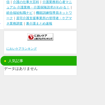
信
｜
介護の仕事大百科
｜
介護業務初心者マニ
ュアル 介護業務・介護保険請求がわかる！
｜
総合福祉転職ナビ
｜
機能訓練指導員ネットワ
ーク
｜
居宅介護支援事業所の管理者・ケアマ
ネ業務調査
｜
裏介護まとめ速報
ビ
においケアランキング
人気記事
データはありません