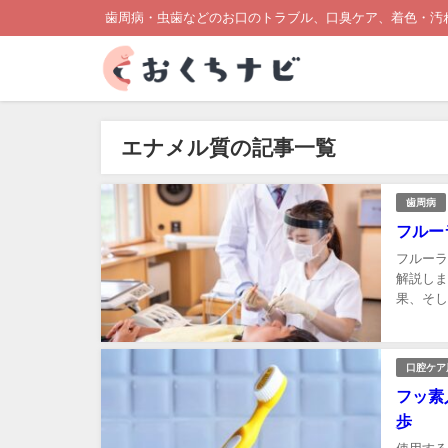
歯周病・虫歯などのお口のトラブル、口臭ケア、着色・汚
エナメル質の記事一覧
歯周病
フルー
フルーラ
解説しま
果、そし
の理解を
口腔ケア
フッ素
歩