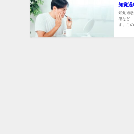
知覚過
知覚過敏
感など、
す。この
在するの
す。知覚