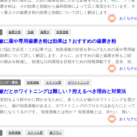
歯磨き粉の選択は、口腔の健康状態に大きな影響を与えます。特に、フッ素
磨き粉は、その効果と効能から歯科医師によって広く推奨されています。今
ッ素入りの歯磨き粉の効果と効能について詳しく解説します。...
おくちナ
歯磨き粉
虫歯
歯磨き
知覚過敏
敏に薬や専用歯磨き粉は効果は？おすすめの歯磨き粉
に悩む方必見！この記事では、知覚過敏の症状を和らげるための薬や専用歯
効果について詳しく解説します。さらに、おすすめの薬と歯磨き粉もご紹
の痛みを軽減し、快適な口内環境を目指すための情報満載です。是非、知覚
対策にお役立てください。...
おくちナ
知覚過敏
エナメル質
ホワイトニング
ニング・着色
敏だとホワイトニングは難しい？控えるべき理由と対策法
笑顔をより鮮やかに輝かせるために、多くの人が歯のホワイトニングを選び
かし、歯の知覚過敏があると、ホワイトニングのプロセスはあなたにとって
験になりうるのです。 知覚過敏とは何か？ 知覚過敏とは、冷たい、熱い、
は酸っぱいものを食べたり飲んだりするとき、または冷たい氷を食べたと
おくちナ
シな...
知覚過敏
エナメル質
歯ブラシ