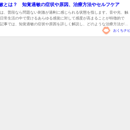
敏とは？ 知覚過敏の症状や原因、治療方法やセルフケア
は、普段なら問題ない刺激が過剰に感じられる状態を指します。音や光、触
日常生活の中で受けるあらゆる感覚に対して感度が高まることが特徴的で
記事では、知覚過敏の症状や原因を詳しく解説し、どのような治療方法が存
か、また日常生活でどのようなセルフケアが有効なのかについても探りま
おくちナ
過敏に悩むあ...