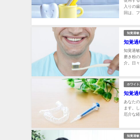
使用する
入りの歯
回は、フ
知覚過敏
知覚過
知覚過敏
磨き粉の
介。日々
過敏への
ホワイト
知覚過
あなたの
ます。し
厄介な経
い、また
き、歯ブラ
知覚過敏