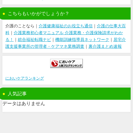
こちらもいかがでしょうか？
介護のことなら｜
介護健康福祉のお役立ち通信
｜
介護の仕事大百
科
｜
介護業務初心者マニュアル 介護業務・介護保険請求がわか
る！
｜
総合福祉転職ナビ
｜
機能訓練指導員ネットワーク
｜
居宅介
護支援事業所の管理者・ケアマネ業務調査
｜
裏介護まとめ速報
においケアランキング
人気記事
データはありません