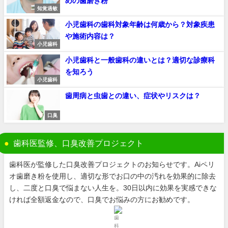
めの歯磨き粉
知覚過敏
小児歯科の歯科対象年齢は何歳から？対象疾患
や施術内容は？
小児歯科
小児歯科と一般歯科の違いとは？適切な診療科
を知ろう
小児歯科
歯周病と虫歯との違い、症状やリスクは？
口臭
歯科医監修、口臭改善プロジェクト
歯科医が監修した口臭改善プロジェクトのお知らせです。Aiペリ
オ歯磨き粉を使用し、適切な形でお口の中の汚れを効果的に除去
し、二度と口臭で悩まない人生を。30日以内に効果を実感できな
ければ全額返金なので、口臭でお悩みの方にお勧めです。