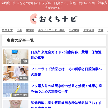
歯周病・虫歯などのお口のトラブル、口臭ケア、着色・汚れの原因・対策方
法がわかる！
虫歯予防
口臭
歯周病
ホワイトニング・着色
小児歯科
知覚過敏
舌苔
虫歯の記事一覧
口臭外来完全ガイド - 治療内容、費用、保険適
用の真実
口臭
フルーライド治療とは その科学と口腔健康へ
の影響
歯周病
フッ素入りの歯磨き粉の効果と効能：健康な歯
を保つための重要な一歩
口腔ケア用品
知覚過敏に薬や専用歯磨き粉は効果は？おすす